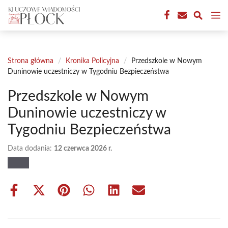
Przejdź
M
do
treści
Strona główna
/
Kronika Policyjna
/
Przedszkole w Nowym
Duninowie uczestniczy w Tygodniu Bezpieczeństwa
Przedszkole w Nowym
Duninowie uczestniczy w
Tygodniu Bezpieczeństwa
Data dodania:
12 czerwca 2026 r.
Share
Share
Share
Share
Share
Share
on
on
on
on
on
on
Facebook
X
Pinterest
WhatsApp
LinkedIn
Email
(Twitter)