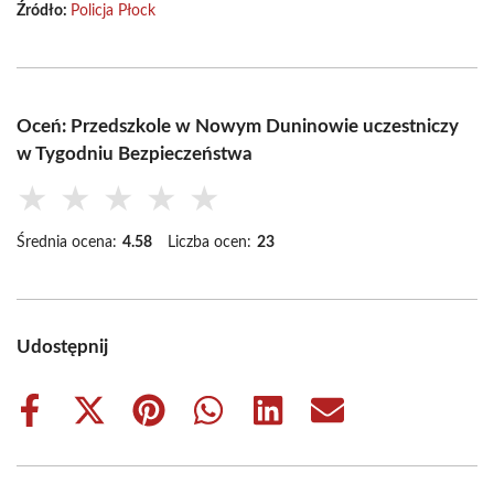
Źródło:
Policja Płock
Oceń: Przedszkole w Nowym Duninowie uczestniczy
w Tygodniu Bezpieczeństwa
★
★
★
★
★
Średnia ocena:
4.58
Liczba ocen:
23
Udostępnij
Share
Share
Share
Share
Share
Share
on
on
on
on
on
on
Facebook
X
Pinterest
WhatsApp
LinkedIn
Email
(Twitter)