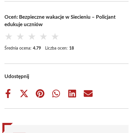
Oceń: Bezpieczne wakacje w Siecieniu – Policjant
edukuje uczniów
★
★
★
★
★
Średnia ocena:
4.79
Liczba ocen:
18
Udostępnij
Share
Share
Share
Share
Share
Share
on
on
on
on
on
on
Facebook
X
Pinterest
WhatsApp
LinkedIn
Email
(Twitter)