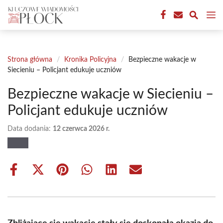
Przejdź
M
do
treści
Strona główna
/
Kronika Policyjna
/
Bezpieczne wakacje w
Siecieniu – Policjant edukuje uczniów
Bezpieczne wakacje w Siecieniu –
Policjant edukuje uczniów
Data dodania:
12 czerwca 2026 r.
Share
Share
Share
Share
Share
Share
on
on
on
on
on
on
Facebook
X
Pinterest
WhatsApp
LinkedIn
Email
(Twitter)