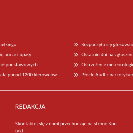
ielkiego
Rozpoczęło się głosowa
ię burze i upały
Ostatnie dni na zgłosze
zkół podstawowych
Ostrzeżenie meteorologi
owała ponad 1200 kierowców
Płock: Audi z narkotyka
REDAKCJA
Skontaktuj się z nami przechodząc na stronę
Kon
takt