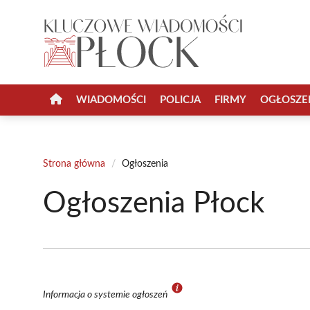
Przejdź
do
treści
WIADOMOŚCI
POLICJA
FIRMY
OGŁOSZE
Strona główna
/
Ogłoszenia
Ogłoszenia Płock
Informacja o systemie ogłoszeń