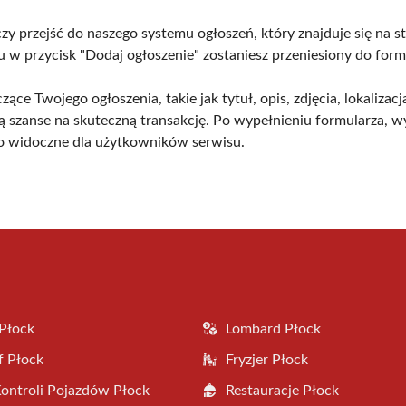
 przejść do naszego systemu ogłoszeń, który znajduje się na st
 w przycisk "Dodaj ogłoszenie" zostaniesz przeniesiony do formu
e Twojego ogłoszenia, takie jak tytuł, opis, zdjęcia, lokalizacja
szanse na skuteczną transakcję. Po wypełnieniu formularza, wyś
no widoczne dla użytkowników serwisu.
Płock
Lombard Płock
f Płock
Fryzjer Płock
Kontroli Pojazdów Płock
Restauracje Płock