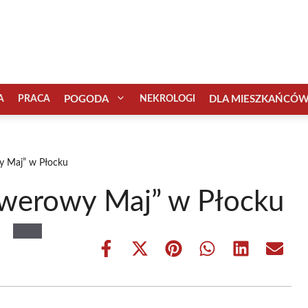
A
PRACA
POGODA
NEKROLOGI
DLA MIESZKAŃCÓ
y Maj” w Płocku
owerowy Maj” w Płocku
Share
Share
Share
Share
Share
Share
on
on
on
on
on
on
Facebook
X
Pinterest
WhatsApp
LinkedIn
Email
(Twitter)