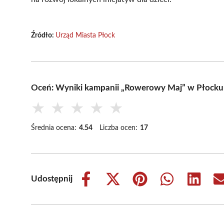
Źródło:
Urząd Miasta Płock
Oceń: Wyniki kampanii „Rowerowy Maj” w Płocku
★
★
★
★
★
Średnia ocena:
4.54
Liczba ocen:
17
Udostępnij
Share
Share
Share
Share
Share
on
on
on
on
on
Facebook
X
Pinterest
WhatsApp
LinkedIn
(Twitter)