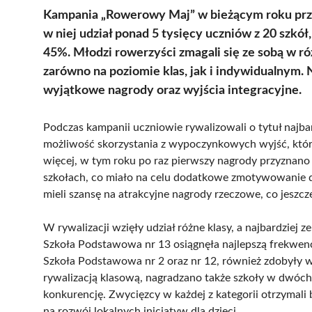
Kampania „Rowerowy Maj” w bieżącym roku przy
w niej udział ponad 5 tysięcy uczniów z 20 szkó
45%. Młodzi rowerzyści zmagali się ze sobą w ró
zarówno na poziomie klas, jak i indywidualnym. 
wyjątkowe nagrody oraz wyjścia integracyjne.
Podczas kampanii uczniowie rywalizowali o tytuł najbar
możliwość skorzystania z wypoczynkowych wyjść, któ
więcej, w tym roku po raz pierwszy nagrody przyznano 
szkołach, co miało na celu dodatkowe zmotywowanie dz
mieli szansę na atrakcyjne nagrody rzeczowe, co jeszc
W rywalizacji wzięły udział różne klasy, a najbardziej z
Szkoła Podstawowa nr 13 osiągnęła najlepszą frekwenc
Szkoła Podstawowa nr 2 oraz nr 12, również zdobyły 
rywalizacją klasową, nagradzano także szkoły w dwóch
konkurencję. Zwycięzcy w każdej z kategorii otrzymali
na rozwój lokalnych inicjatyw dla dzieci.