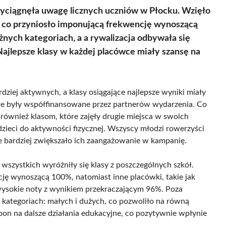
ciągnęła uwagę licznych uczniów w Płocku. Wzięło
ł, co przyniosło imponującą frekwencję wynoszącą
żnych kategoriach, a a rywalizacja odbywała się
Najlepsze klasy w każdej placówce miały szansę na
dziej aktywnych, a klasy osiągające najlepsze wyniki miały
re były współfinansowane przez partnerów wydarzenia. Co
również klasom, które zajęły drugie miejsca w swoich
ieci do aktywności fizycznej. Wszyscy młodzi rowerzyści
ze bardziej zwiększało ich zaangażowanie w kampanię.
e wszystkich wyróżniły się klasy z poszczególnych szkół.
ję wynoszącą 100%, natomiast inne placówki, takie jak
wysokie noty z wynikiem przekraczającym 96%. Poza
 kategoriach: małych i dużych, co pozwoliło na równą
 bon na dalsze działania edukacyjne, co pozytywnie wpłynie