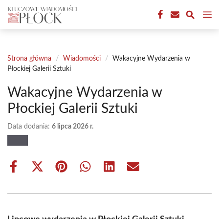
Przejdź
M
do
treści
Strona główna
/
Wiadomości
/
Wakacyjne Wydarzenia w
Płockiej Galerii Sztuki
Wakacyjne Wydarzenia w
Płockiej Galerii Sztuki
Data dodania:
6 lipca 2026 r.
Share
Share
Share
Share
Share
Share
on
on
on
on
on
on
Facebook
X
Pinterest
WhatsApp
LinkedIn
Email
(Twitter)