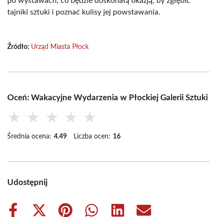
po wystawach, co będzie doskonałą okazją, by zgłębić
tajniki sztuki i poznać kulisy jej powstawania.
Źródło:
Urząd Miasta Płock
Oceń: Wakacyjne Wydarzenia w Płockiej Galerii Sztuki
★
★
★
★
★
Średnia ocena:
4.49
Liczba ocen:
16
Udostępnij
Share
Share
Share
Share
Share
Share