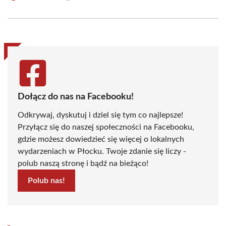
on
on
on
on
on
on
Facebook
X
Pinterest
WhatsApp
LinkedIn
Email
(Twitter)
Dołącz do nas na Facebooku!
Odkrywaj, dyskutuj i dziel się tym co najlepsze!
Przyłącz się do naszej społeczności na Facebooku,
gdzie możesz dowiedzieć się więcej o lokalnych
wydarzeniach w Płocku. Twoje zdanie się liczy -
polub naszą stronę i bądź na bieżąco!
Polub nas!