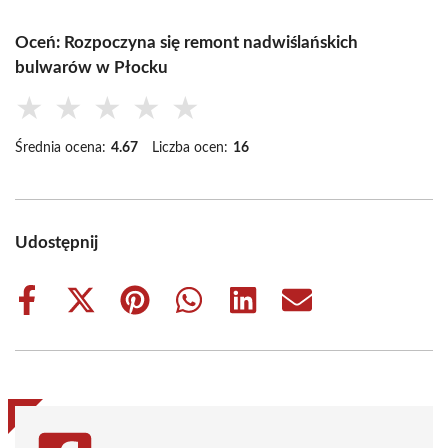
Oceń: Rozpoczyna się remont nadwiślańskich
bulwarów w Płocku
★
★
★
★
★
Średnia ocena:
4.67
Liczba ocen:
16
Udostępnij
Share
Share
Share
Share
Share
Share
on
on
on
on
on
on
Facebook
X
Pinterest
WhatsApp
LinkedIn
Email
(Twitter)