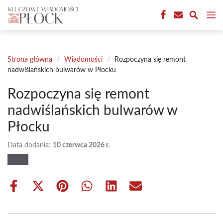
Przejdź
M
do
treści
Strona główna
/
Wiadomości
/
Rozpoczyna się remont
nadwiślańskich bulwarów w Płocku
Rozpoczyna się remont
nadwiślańskich bulwarów w
Płocku
Data dodania:
10 czerwca 2026 r.
Share
Share
Share
Share
Share
Share
on
on
on
on
on
on
Facebook
X
Pinterest
WhatsApp
LinkedIn
Email
(Twitter)