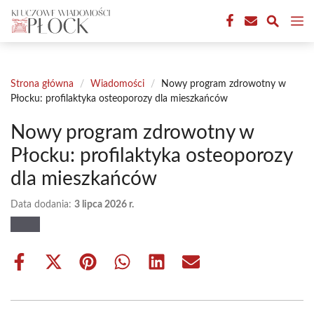
Przejdź
M
do
treści
Strona główna
/
Wiadomości
/
Nowy program zdrowotny w
Płocku: profilaktyka osteoporozy dla mieszkańców
Nowy program zdrowotny w
Płocku: profilaktyka osteoporozy
dla mieszkańców
Data dodania:
3 lipca 2026 r.
Share
Share
Share
Share
Share
Share
on
on
on
on
on
on
Facebook
X
Pinterest
WhatsApp
LinkedIn
Email
(Twitter)