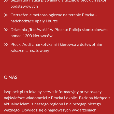
Bezpłatna nauka pływania dla uczniów płockich szkół
podstawowych
Ostrzeżenie meteorologiczne na terenie Płocka –
nadchodzące upały i burze
Działania „Trzeźwość” w Płocku: Policja skontrolowała
ponad 1200 kierowców
Płock: Audi z narkotykami i kierowca z dożywotnim
zakazem aresztowany
O NAS
kwplock.pl to lokalny serwis informacyjny przynoszący
najświeższe wiadomości z Płocka i okolic. Bądź na bieżąco z
aktualnościami z naszego regionu i nie przegap niczego
ważnego. Dowiedz się o najnowszych wydarzeniach,