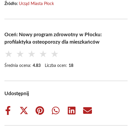
Źródło:
Urząd Miasta Płock
Oceń: Nowy program zdrowotny w Płocku:
profilaktyka osteoporozy dla mieszkańców
★
★
★
★
★
Średnia ocena:
4.83
Liczba ocen:
18
Udostępnij
Share
Share
Share
Share
Share
Share
on
on
on
on
on
on
Facebook
X
Pinterest
WhatsApp
LinkedIn
Email
(Twitter)