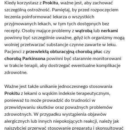
Kiedy korzystasz z
Prokitu
, ważne jest, aby zachować
szczególną ostrożność. Pamiętaj, by przed rozpoczęciem
leczenia poinformować lekarza o wszystkich
przyjmowanych lekach, w tym tych dostępnych bez
recepty. Osoby mające problemy z
wątrobą
lub
nerkami
powinny być szczególnie uważne, gdyż ich organizmy mogą
wolniej przetwarzać substancje czynne zawarte w leku.
Pacjenci z
przewlekłą obturacyjną chorobą płuc
czy
chorobą Parkinsona
powinni być starannie monitorowani
w trakcie terapii, aby dostrzegać ewentualne komplikacje
zdrowotne.
Ważne jest także unikanie jednoczesnego stosowania
Prokitu
z lekami o wąskim indeksie terapeutycznym,
ponieważ to może prowadzić do trudności w
przewidywaniu skutków oraz poważnych problemów
zdrowotnych. W przypadku wystąpienia objawów
alergicznych lub innych niepokojących reakcji, należy jak
najszybciej przerwać stosowanie preparatu i skonsultować