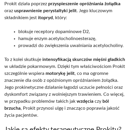
Prokit działa poprzez
przyspieszenie opróżniania żołądka
oraz
usprawnienie perystaltyki jelit
. Jego kluczowym
składnikiem jest
itopryd
, który:
blokuje receptory dopaminowe D2,
hamuje enzym acetylocholinoesterazę,
prowadzi do zwiększenia uwalniania acetylocholiny.
To z kolei skutkuje
intensyfikacją skurczów mięśni gładkich
w układzie pokarmowym. Dzięki tym właściwościom Prokit
szczególnie wspiera
motorykę jelit
, co ma ogromne
znaczenie dla osób z opóźnionym opróżnianiem żołądka.
Jego prokinetyczne działanie łagodzi uczucie pełności oraz
dyskomfort związany z wolniejszym trawieniem. Co więcej,
w przypadku problemów takich jak
wzdęcia
czy
ból
brzucha
, Prokit przynosi ulgę i znacząco poprawia jakość
życia pacjentów.
Jakie są efekty terapeutyczne Prokitu?