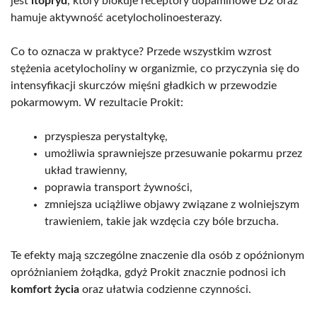
jest
itopryd
, który blokuje receptory dopaminowe D2 oraz
hamuje aktywność acetylocholinoesterazy.
Co to oznacza w praktyce? Przede wszystkim wzrost
stężenia acetylocholiny w organizmie, co przyczynia się do
intensyfikacji skurczów mięśni gładkich w przewodzie
pokarmowym. W rezultacie Prokit:
przyspiesza perystaltykę,
umożliwia sprawniejsze przesuwanie pokarmu przez
układ trawienny,
poprawia transport żywności,
zmniejsza uciążliwe objawy związane z wolniejszym
trawieniem, takie jak wzdęcia czy bóle brzucha.
Te efekty mają szczególne znaczenie dla osób z opóźnionym
opróżnianiem żołądka, gdyż Prokit znacznie podnosi ich
komfort życia
oraz ułatwia codzienne czynności.