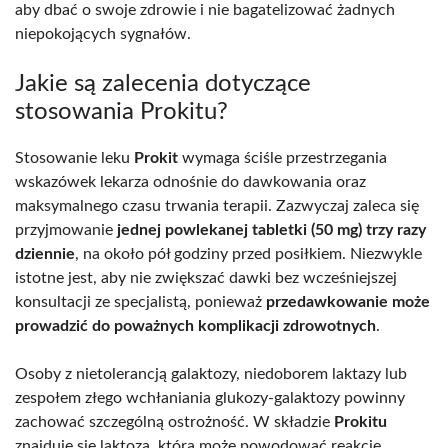
aby dbać o swoje zdrowie i nie bagatelizować żadnych
niepokojących sygnałów.
Jakie są zalecenia dotyczące
stosowania Prokitu?
Stosowanie leku
Prokit
wymaga ściśle przestrzegania
wskazówek lekarza odnośnie do dawkowania oraz
maksymalnego czasu trwania terapii. Zazwyczaj zaleca się
przyjmowanie
jednej powlekanej tabletki (50 mg) trzy razy
dziennie
, na około pół godziny przed posiłkiem. Niezwykle
istotne jest, aby nie zwiększać dawki bez wcześniejszej
konsultacji ze specjalistą, ponieważ
przedawkowanie może
prowadzić do poważnych komplikacji zdrowotnych
.
Osoby z nietolerancją galaktozy, niedoborem laktazy lub
zespołem złego wchłaniania glukozy-galaktozy powinny
zachować szczególną ostrożność. W składzie
Prokitu
znajduje się laktoza, która może powodować reakcje