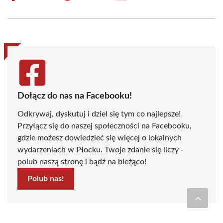
on
on
on
on
on
on
Facebook
X
Pinterest
WhatsApp
LinkedIn
Email
(Twitter)
Dołącz do nas na Facebooku!
Odkrywaj, dyskutuj i dziel się tym co najlepsze!
Przyłącz się do naszej społeczności na Facebooku,
gdzie możesz dowiedzieć się więcej o lokalnych
wydarzeniach w Płocku. Twoje zdanie się liczy -
polub naszą stronę i bądź na bieżąco!
Polub nas!