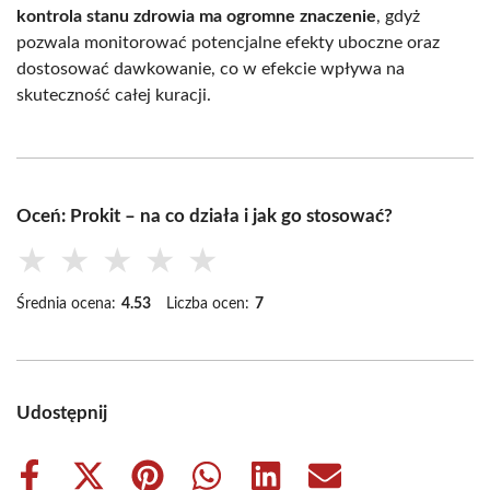
kontrola stanu zdrowia ma ogromne znaczenie
, gdyż
pozwala monitorować potencjalne efekty uboczne oraz
dostosować dawkowanie, co w efekcie wpływa na
skuteczność całej kuracji.
Oceń: Prokit – na co działa i jak go stosować?
★
★
★
★
★
Średnia ocena:
4.53
Liczba ocen:
7
Udostępnij
Share
Share
Share
Share
Share
Share