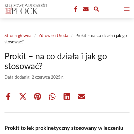
Przejdź
M
do
treści
Strona główna
/
Zdrowie i Uroda
/
Prokit – na co działa i jak go
stosować?
Prokit – na co działa i jak go
stosować?
Data dodania:
2 czerwca 2025 r.
Share
Share
Share
Share
Share
Share
on
on
on
on
on
on
Facebook
X
Pinterest
WhatsApp
LinkedIn
Email
(Twitter)
Prokit to lek prokinetyczny stosowany w leczeniu