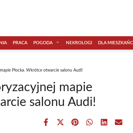
NIA
PRACA
POGODA
NEKROLOGI
DLA MIESZKAŃ
mapie Płocka. Wkrótce otwarcie salonu Audi!
ryzacyjnej mapie
rcie salonu Audi!
Share
Share
Share
Share
Share
Share
on
on
on
on
on
on