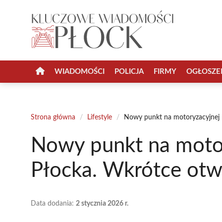
Przejdź
do
treści
WIADOMOŚCI
POLICJA
FIRMY
OGŁOSZE
Strona główna
/
Lifestyle
/
Nowy punkt na motoryzacyjnej 
Nowy punkt na moto
Płocka. Wkrótce otwa
Data dodania:
2 stycznia 2026 r.