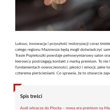
Luksus, innowacja i przyszłość motoryzacji coraz śmiel
całego regionu Mazowsza będą mogli doświadczyć sa
Trasie Popiełuszki powstaje pełnowymiarowy salon oraz
kierowcy postrzegają kontakt z marką premium. To nie 
fundamentach nowoczesności, jakości i emocji, jaki
czterema pierścieniami. Co sprawia, że to otwarcie za
Spis treści
Audi wkracza do Płocka – nowa era premium na M