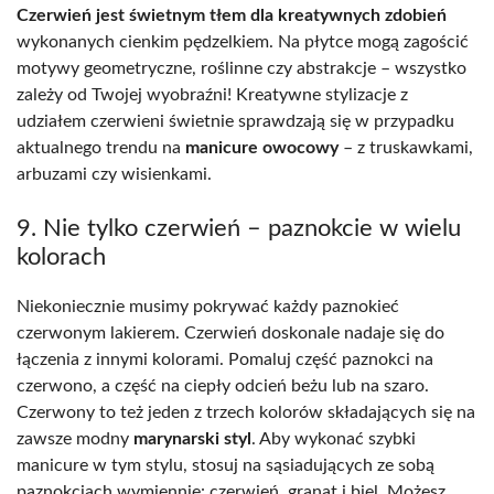
Czerwień jest świetnym tłem dla kreatywnych zdobień
wykonanych cienkim pędzelkiem. Na płytce mogą zagościć
motywy geometryczne, roślinne czy abstrakcje – wszystko
zależy od Twojej wyobraźni! Kreatywne stylizacje z
udziałem czerwieni świetnie sprawdzają się w przypadku
aktualnego trendu na
manicure owocowy
– z truskawkami,
arbuzami czy wisienkami.
9. Nie tylko czerwień – paznokcie w wielu
kolorach
Niekoniecznie musimy pokrywać każdy paznokieć
czerwonym lakierem. Czerwień doskonale nadaje się do
łączenia z innymi kolorami. Pomaluj część paznokci na
czerwono, a część na ciepły odcień beżu lub na szaro.
Czerwony to też jeden z trzech kolorów składających się na
zawsze modny
marynarski styl
. Aby wykonać szybki
manicure w tym stylu, stosuj na sąsiadujących ze sobą
paznokciach wymiennie: czerwień, granat i biel. Możesz