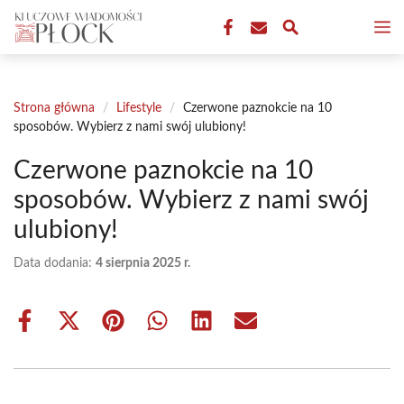
Przejdź
M
do
treści
Strona główna
/
Lifestyle
/
Czerwone paznokcie na 10
sposobów. Wybierz z nami swój ulubiony!
Czerwone paznokcie na 10
sposobów. Wybierz z nami swój
ulubiony!
Data dodania:
4 sierpnia 2025 r.
Share
Share
Share
Share
Share
Share
on
on
on
on
on
on
Facebook
X
Pinterest
WhatsApp
LinkedIn
Email
(Twitter)