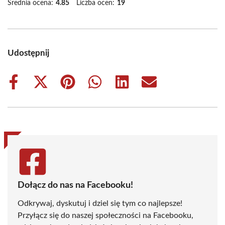
Średnia ocena:
4.85
Liczba ocen:
19
Udostępnij
Share
Share
Share
Share
Share
Share
on
on
on
on
on
on
Facebook
X
Pinterest
WhatsApp
LinkedIn
Email
(Twitter)
Dołącz do nas na Facebooku!
Odkrywaj, dyskutuj i dziel się tym co najlepsze!
Przyłącz się do naszej społeczności na Facebooku,