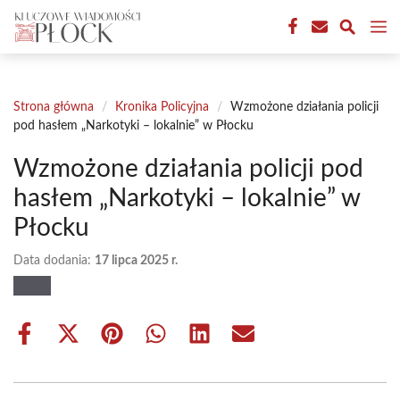
Przejdź
M
do
treści
Strona główna
/
Kronika Policyjna
/
Wzmożone działania policji
pod hasłem „Narkotyki – lokalnie” w Płocku
Wzmożone działania policji pod
hasłem „Narkotyki – lokalnie” w
Płocku
Data dodania:
17 lipca 2025 r.
Share
Share
Share
Share
Share
Share
on
on
on
on
on
on
Facebook
X
Pinterest
WhatsApp
LinkedIn
Email
(Twitter)