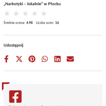
„Narkotyki – lokalnie” w Płocku
★
★
★
★
★
Średnia ocena:
4.98
Liczba ocen:
16
Udostępnij
Share
Share
Share
Share
Share
Share
on
on
on
on
on
on
Facebook
X
Pinterest
WhatsApp
LinkedIn
Email
(Twitter)