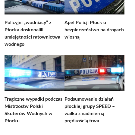
Policyjni „wodniacy” z
Apel Policji Płock o
Płocka doskonalili
bezpieczeństwo na drogach
umiejętności ratownictwa
wiosną
wodnego
Tragiczne wypadki podczas
Podsumowanie działań
Mistrzostw Polski
płockiej grupy SPEED –
Skuterów Wodnych w
walka z nadmierną
Płocku
prędkością trwa