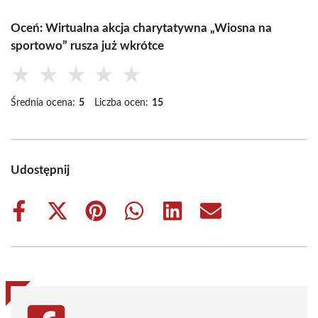
Oceń: Wirtualna akcja charytatywna „Wiosna na
sportowo” rusza już wkrótce
★
★
★
★
★
Średnia ocena:
5
Liczba ocen:
15
Udostępnij
Share
Share
Share
Share
Share
Share
on
on
on
on
on
on
Facebook
X
Pinterest
WhatsApp
LinkedIn
Email
(Twitter)