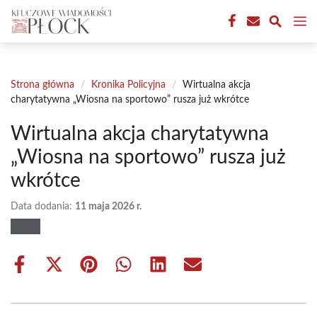
Przejdź
M
do
treści
Strona główna
/
Kronika Policyjna
/
Wirtualna akcja
charytatywna „Wiosna na sportowo” rusza już wkrótce
Wirtualna akcja charytatywna
„Wiosna na sportowo” rusza już
wkrótce
Data dodania:
11 maja 2026 r.
Share
Share
Share
Share
Share
Share
on
on
on
on
on
on
Facebook
X
Pinterest
WhatsApp
LinkedIn
Email
(Twitter)