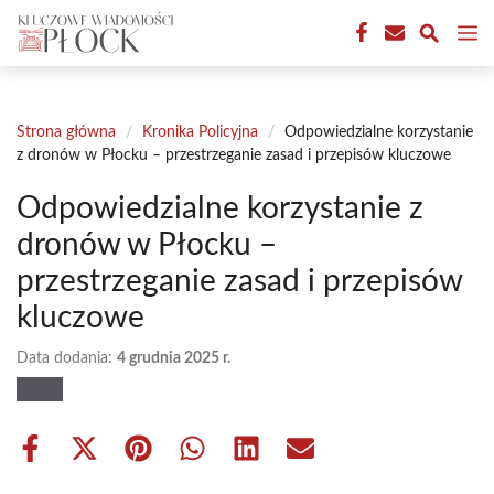
Przejdź
M
do
treści
Strona główna
/
Kronika Policyjna
/
Odpowiedzialne korzystanie
z dronów w Płocku – przestrzeganie zasad i przepisów kluczowe
Odpowiedzialne korzystanie z
dronów w Płocku –
przestrzeganie zasad i przepisów
kluczowe
Data dodania:
4 grudnia 2025 r.
Share
Share
Share
Share
Share
Share
on
on
on
on
on
on
Facebook
X
Pinterest
WhatsApp
LinkedIn
Email