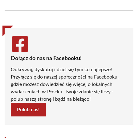
on
on
on
on
on
on
Facebook
X
Pinterest
WhatsApp
LinkedIn
Email
(Twitter)
Dołącz do nas na Facebooku!
Odkrywaj, dyskutuj i dziel się tym co najlepsze!
Przyłącz się do naszej społeczności na Facebooku,
gdzie możesz dowiedzieć się więcej o lokalnych
wydarzeniach w Płocku. Twoje zdanie się liczy -
polub naszą stronę i bądź na bieżąco!
Polub nas!