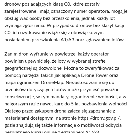
dronów posiadających klasę C0, które zostały
zarejestrowane i mają oznaczony numer operatora, mogą je
obsługiwać osoby bez przeszkolenia, jednak każdy lot
wymaga zgłoszenia. W przypadku dronów bez klasyfikacji
C0, ich użytkowanie wiąże się z obowiązkowym
posiadaniem przeszkolenia A1/A3 oraz zgłaszaniem lotów.
Zanim dron wyfrunie w powietrze, każdy operator
powinien upewnić się, że loty w wybranej strefie
geograficznej są dozwolone. Można to zweryfikować za
pomocą narzędzi takich jak aplikacja Drone Tower oraz
mapa ograniczeń DroneMap. Niezastosowanie się do
przepisów dotyczących lotów może przynieść poważne
konsekwencje, w tym mandaty, ograniczenie wolności, a w
najgorszym razie nawet karę do 5 lat pozbawienia wolności.
Dlatego przed zakupem drona zaleca się zapoznanie z
materiałami dostępnymi na stronie https://drony.gov.pl/,
gdzie znajdują się także informacje o możliwości odbycia
bezpłatnego kursu online z egzaminem A1/A3.