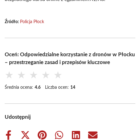
Źródło:
Policja Płock
Oceń: Odpowiedzialne korzystanie z dronów w Płocku
– przestrzeganie zasad i przepisów kluczowe
★
★
★
★
★
Średnia ocena:
4.6
Liczba ocen:
14
Udostępnij
Share
Share
Share
Share
Share
Share