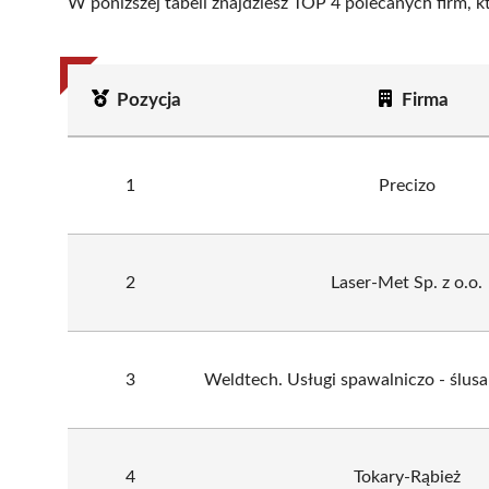
W poniższej tabeli znajdziesz TOP 4 polecanych firm, 
Pozycja
Firma
1
Precizo
2
Laser-Met Sp. z o.o.
3
Weldtech. Usługi spawalniczo - ślusa
4
Tokary-Rąbież