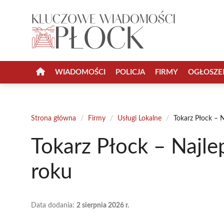
Przejdź
do
treści
WIADOMOŚCI
POLICJA
FIRMY
OGŁOSZE
Strona główna
/
Firmy
/
Usługi Lokalne
/
Tokarz Płock – 
Tokarz Płock – Najl
roku
Data dodania:
2 sierpnia 2026 r.