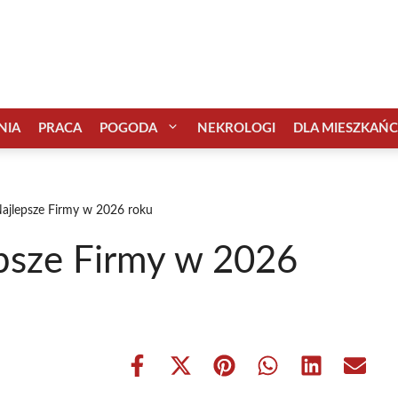
NIA
PRACA
POGODA
NEKROLOGI
DLA MIESZKAŃ
Najlepsze Firmy w 2026 roku
epsze Firmy w 2026
Share
Share
Share
Share
Share
Share
on
on
on
on
on
on