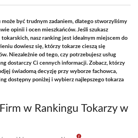
Facebook
X
Pinterest
WhatsApp
LinkedIn
Email
(Twitter)
 może być trudnym zadaniem, dlatego stworzyliśmy
wie opinii i ocen mieszkańców. Jeśli szukasz
 tokarskich, nasz ranking jest idealnym miejscem do
niu dowiesz się, którzy tokarze cieszą się
w. Niezależnie od tego, czy potrzebujesz usług
ing dostarczy Ci cennych informacji. Zobacz, którzy
podjęj świadomą decyzję przy wyborze fachowca,
ing dostępny poniżej i wybierz najlepszego tokarza
Firm w Rankingu Tokarzy w