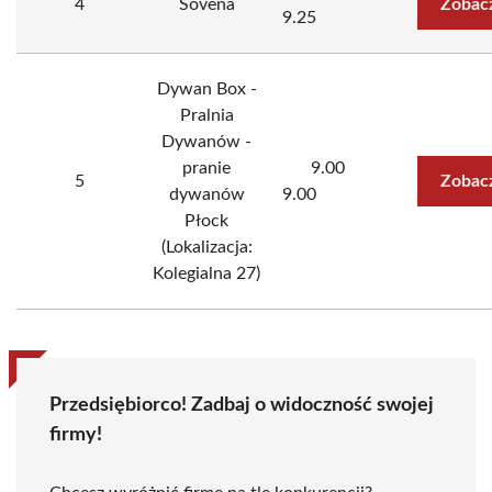
4
Sovena
Zobac
9.25
Dywan Box -
Pralnia
Dywanów -
pranie
9.00
5
Zobac
dywanów
9.00
Płock
(Lokalizacja:
Kolegialna 27)
Przedsiębiorco! Zadbaj o widoczność swojej
firmy!