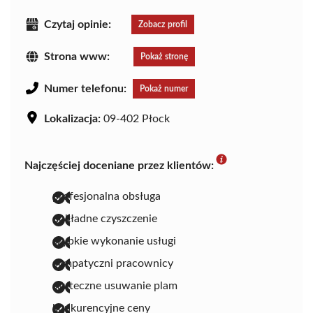
Czytaj opinie:
Zobacz profil
Strona www:
Pokaż stronę
Numer telefonu:
Pokaż numer
Lokalizacja:
09-402 Płock
Najczęściej doceniane przez klientów:
profesjonalna obsługa
dokładne czyszczenie
szybkie wykonanie usługi
sympatyczni pracownicy
skuteczne usuwanie plam
konkurencyjne ceny