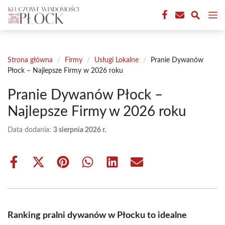
Przejdź
M
do
treści
Strona główna
/
Firmy
/
Usługi Lokalne
/
Pranie Dywanów
Płock – Najlepsze Firmy w 2026 roku
Pranie Dywanów Płock –
Najlepsze Firmy w 2026 roku
Data dodania:
3 sierpnia 2026 r.
Share
Share
Share
Share
Share
Share
on
on
on
on
on
on
Facebook
X
Pinterest
WhatsApp
LinkedIn
Email
(Twitter)
Ranking pralni dywanów w Płocku to idealne