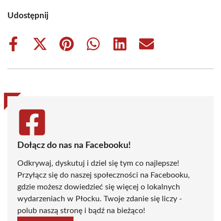
Udostępnij
Share
Share
Share
Share
Share
Share
on
on
on
on
on
on
Facebook
X
Pinterest
WhatsApp
LinkedIn
Email
(Twitter)
Dołącz do nas na Facebooku!
Odkrywaj, dyskutuj i dziel się tym co najlepsze!
Przyłącz się do naszej społeczności na Facebooku,
gdzie możesz dowiedzieć się więcej o lokalnych
wydarzeniach w Płocku. Twoje zdanie się liczy -
polub naszą stronę i bądź na bieżąco!