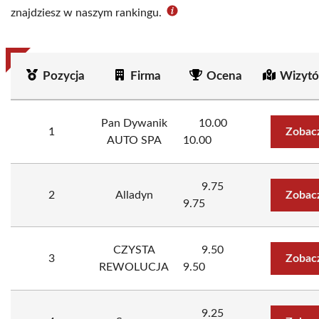
znajdziesz w naszym rankingu.
Pozycja
Firma
Ocena
Wizytó
Pan Dywanik
10.00
1
Zobac
AUTO SPA
10.00
9.75
2
Alladyn
Zobac
9.75
CZYSTA
9.50
3
Zobac
REWOLUCJA
9.50
9.25