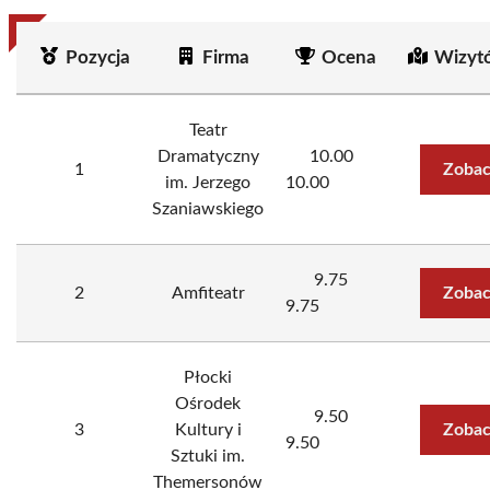
Pozycja
Firma
Ocena
Wizyt
Teatr
Dramatyczny
10.00
1
Zobac
im. Jerzego
10.00
Szaniawskiego
9.75
2
Amfiteatr
Zobac
9.75
Płocki
Ośrodek
9.50
3
Kultury i
Zobac
9.50
Sztuki im.
Themersonów