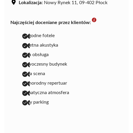
Lokalizacja:
Nowy Rynek 11, 09-402 Płock
Najczęściej doceniane przez klientów:
wygodne fotele
świetna akustyka
miła obsługa
nowoczesny budynek
duża scena
różnorodny repertuar
klimatyczna atmosfera
duży parking