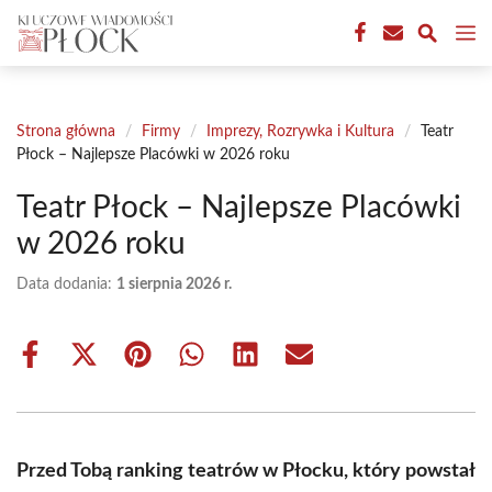
Przejdź
M
do
treści
Strona główna
/
Firmy
/
Imprezy, Rozrywka i Kultura
/
Teatr
Płock – Najlepsze Placówki w 2026 roku
Teatr Płock – Najlepsze Placówki
w 2026 roku
Data dodania:
1 sierpnia 2026 r.
Share
Share
Share
Share
Share
Share
on
on
on
on
on
on
Facebook
X
Pinterest
WhatsApp
LinkedIn
Email
(Twitter)
Przed Tobą ranking teatrów w Płocku, który powstał