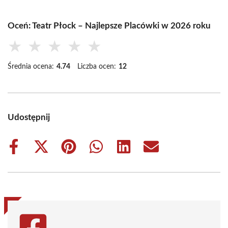
Oceń: Teatr Płock – Najlepsze Placówki w 2026 roku
★
★
★
★
★
Średnia ocena:
4.74
Liczba ocen:
12
Udostępnij
Share
Share
Share
Share
Share
Share
on
on
on
on
on
on
Facebook
X
Pinterest
WhatsApp
LinkedIn
Email
(Twitter)