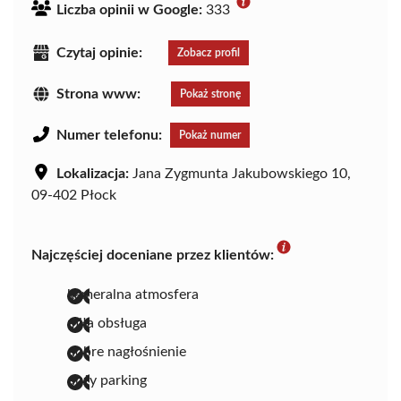
Liczba opinii w Google:
333
Czytaj opinie:
Zobacz profil
Strona www:
Pokaż stronę
Numer telefonu:
Pokaż numer
Lokalizacja:
Jana Zygmunta Jakubowskiego 10,
09-402 Płock
Najczęściej doceniane przez klientów:
kameralna atmosfera
miła obsługa
dobre nagłośnienie
duży parking