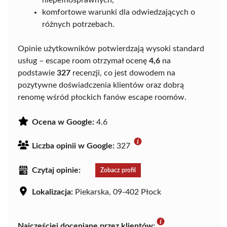
niepełnosprawnych,
komfortowe warunki dla odwiedzających o
różnych potrzebach.
Opinie użytkowników potwierdzają wysoki standard
usług – escape room otrzymał ocenę
4,6
na
podstawie
327
recenzji, co jest dowodem na
pozytywne doświadczenia klientów oraz dobrą
renomę wśród płockich fanów escape roomów.
Ocena w Google:
4.6
Liczba opinii w Google:
327
Czytaj opinie:
Zobacz profil
Lokalizacja:
Piekarska, 09-402 Płock
Najczęściej doceniane przez klientów: