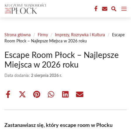
Przejdź
M
do
treści
Strona główna
/
Firmy
/
Imprezy, Rozrywka i Kultura
/
Escape
Room Płock – Najlepsze Miejsca w 2026 roku
Escape Room Płock – Najlepsze
Miejsca w 2026 roku
Data dodania:
2 sierpnia 2026 r.
Share
Share
Share
Share
Share
Share
on
on
on
on
on
on
Facebook
X
Pinterest
WhatsApp
LinkedIn
Email
(Twitter)
Zastanawiasz się, który escape room w Płocku