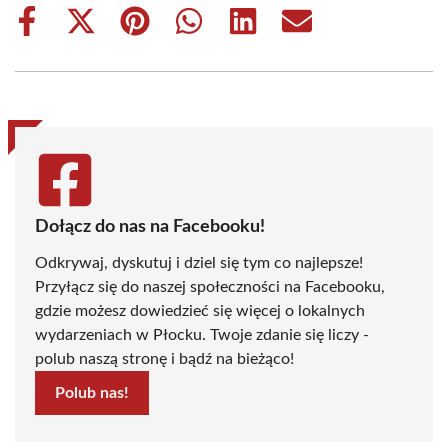
Share
Share
Share
Share
Share
Share
on
on
on
on
on
on
Facebook
X
Pinterest
WhatsApp
LinkedIn
Email
(Twitter)
Dołącz do nas na Facebooku!
Odkrywaj, dyskutuj i dziel się tym co najlepsze!
Przyłącz się do naszej społeczności na Facebooku,
gdzie możesz dowiedzieć się więcej o lokalnych
wydarzeniach w Płocku. Twoje zdanie się liczy -
polub naszą stronę i bądź na bieżąco!
Polub nas!