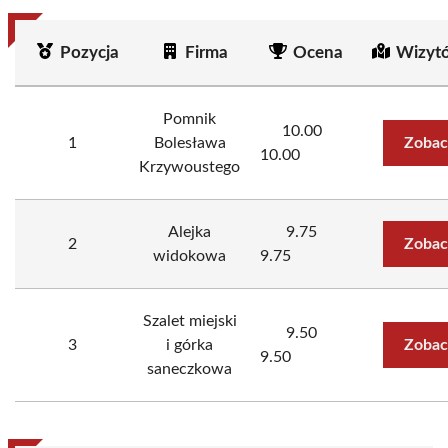
Pozycja
Firma
Ocena
Wizyt
Pomnik
10.00
1
Bolesława
Zobac
10.00
Krzywoustego
Alejka
9.75
2
Zobac
widokowa
9.75
Szalet miejski
9.50
3
i górka
Zobac
9.50
saneczkowa