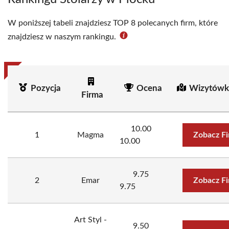
W poniższej tabeli znajdziesz TOP 8 polecanych firm, które
znajdziesz w naszym rankingu.
Pozycja
Ocena
Wizytówk
Firma
10.00
1
Magma
Zobacz F
10.00
9.75
2
Emar
Zobacz F
9.75
Art Styl -
9.50