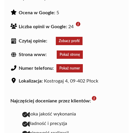
Ocena w Google:
5
Liczba opinii w Google:
24
Czytaj opinie:
Zobacz profil
Strona www:
Pokaż stronę
Numer telefonu:
Pokaż numer
Lokalizacja:
Kostrogaj 4, 09-402 Płock
Najczęściej doceniane przez klientów:
wysoka jakość wykonania
dokładność i precyzja
terminowość realizacji