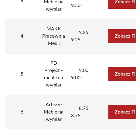
3
Meble na
Zobacz F
9.50
wymiar
MAKK
9.25
4
Pracownia
Zobacz F
9.25
Mebli
PD
Project -
9.00
5
Zobacz F
meble na
9.00
wymiar
Artezze
8.75
6
Meble na
Zobacz F
8.75
wymiar