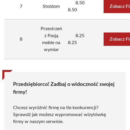
8.50
7
Stoldom
Zobacz F
8.50
Przestrzeń
z Pasją
8.25
8
Zobacz F
meble na
8.25
wymiar
Przedsiębiorco! Zadbaj o widoczność swojej
firmy!
Chcesz wyróżnić firmę na tle konkurencji?
Sprawdź jak możesz wypromować wizytówkę
firmy w naszym serwisie.