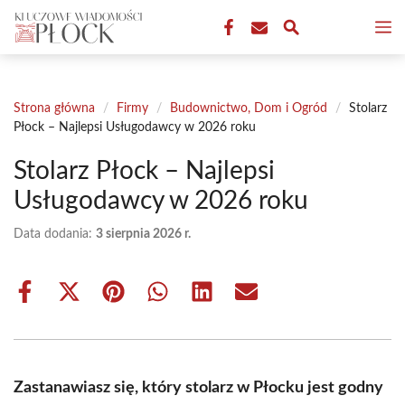
Przejdź
M
do
treści
Strona główna
/
Firmy
/
Budownictwo, Dom i Ogród
/
Stolarz
Płock – Najlepsi Usługodawcy w 2026 roku
Stolarz Płock – Najlepsi
Usługodawcy w 2026 roku
Data dodania:
3 sierpnia 2026 r.
Share
Share
Share
Share
Share
Share
on
on
on
on
on
on
Facebook
X
Pinterest
WhatsApp
LinkedIn
Email
(Twitter)
Zastanawiasz się, który stolarz w Płocku jest godny