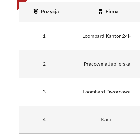
Pozycja
Firma
1
Loombard Kantor 24H
2
Pracownia Jubilerska
3
Loombard Dworcowa
4
Karat