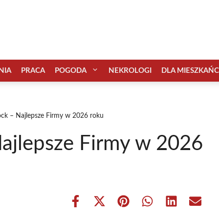
NIA
PRACA
POGODA
NEKROLOGI
DLA MIESZKAŃ
ock – Najlepsze Firmy w 2026 roku
Najlepsze Firmy w 2026
Share
Share
Share
Share
Share
Share
on
on
on
on
on
on