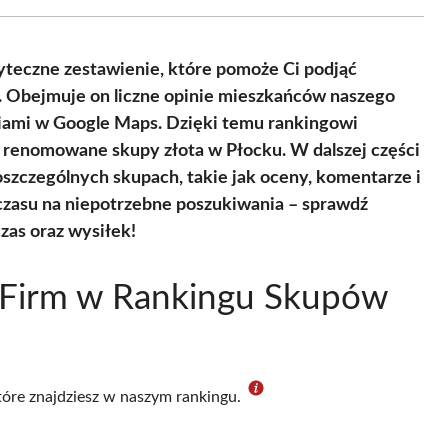
Facebook
X
Pinterest
WhatsApp
LinkedIn
Email
(Twitter)
yteczne zestawienie, które pomoże Ci podjąć
. Obejmuje on liczne opinie mieszkańców naszego
eniami w Google Maps. Dzięki temu rankingowi
ej renomowane skupy złota w Płocku. W dalszej części
oszczególnych skupach, takie jak oceny, komentarze i
 czasu na niepotrzebne poszukiwania – sprawdź
zas oraz wysiłek!
 Firm w Rankingu Skupów
które znajdziesz w naszym rankingu.