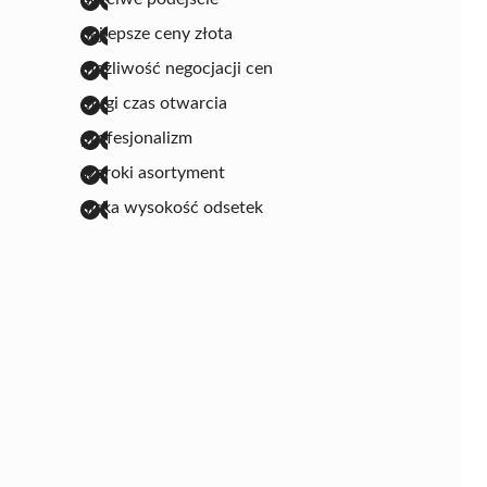
najlepsze ceny złota
możliwość negocjacji cen
długi czas otwarcia
profesjonalizm
szeroki asortyment
niska wysokość odsetek