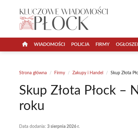
Przejdź
do
treści
WIADOMOŚCI
POLICJA
FIRMY
OGŁOSZE
Strona główna
/
Firmy
/
Zakupy i Handel
/
Skup Złota Pł
Skup Złota Płock – 
roku
Data dodania:
3 sierpnia 2026 r.