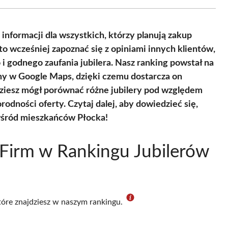
Facebook
X
Pinterest
WhatsApp
LinkedIn
Email
(Twitter)
informacji dla wszystkich, którzy planują zakup
to wcześniej zapoznać się z opiniami innych klientów,
 godnego zaufania jubilera. Nasz ranking powstał na
ny w Google Maps, dzięki czemu dostarcza on
ędziesz mógł porównać różne jubilery pod względem
rodności oferty. Czytaj dalej, aby dowiedzieć się,
 wśród mieszkańców Płocka!
Firm w Rankingu Jubilerów
które znajdziesz w naszym rankingu.