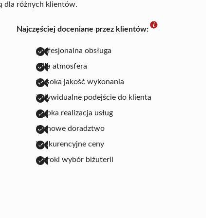
ą dla różnych klientów.
Najczęściej doceniane przez klientów:
profesjonalna obsługa
miła atmosfera
wysoka jakość wykonania
indywidualne podejście do klienta
szybka realizacja usług
-
fachowe doradztwo
konkurencyjne ceny
szeroki wybór biżuterii