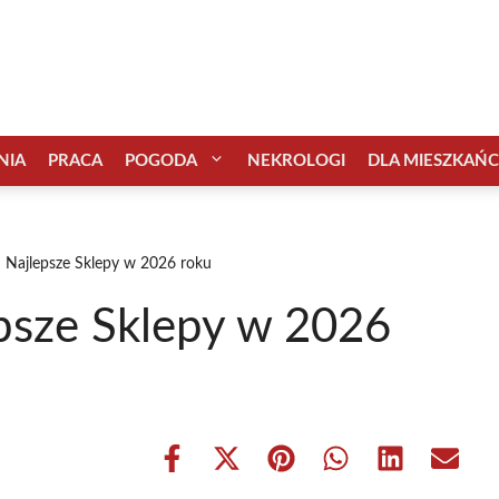
NIA
PRACA
POGODA
NEKROLOGI
DLA MIESZKAŃ
– Najlepsze Sklepy w 2026 roku
epsze Sklepy w 2026
Share
Share
Share
Share
Share
Share
on
on
on
on
on
on