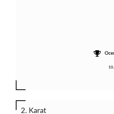
Oce
10
2. Karat