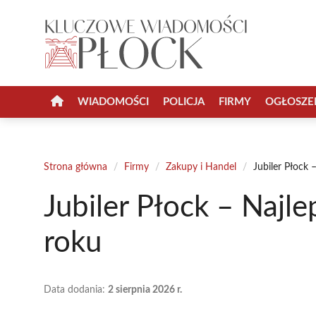
Przejdź
do
treści
WIADOMOŚCI
POLICJA
FIRMY
OGŁOSZE
Strona główna
/
Firmy
/
Zakupy i Handel
/
Jubiler Płock 
Jubiler Płock – Najl
roku
Data dodania:
2 sierpnia 2026 r.