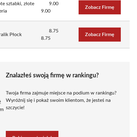
e sztabki, złote
9.00
Zobacz Firmę
eria
9.00
8.75
ralik Płock
Zobacz Firmę
8.75
Znalazłeś swoją firmę w rankingu?
Twoja firma zajmuje miejsce na podium w rankingu?
Wyróżnij się i pokaż swoim klientom, że jesteś na
ź
szczycie!
ym