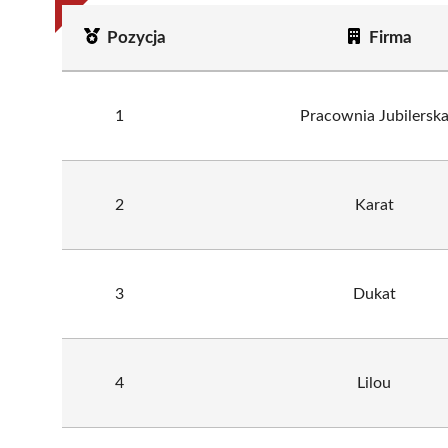
Pozycja
Firma
1
Pracownia Jubilersk
2
Karat
3
Dukat
4
Lilou