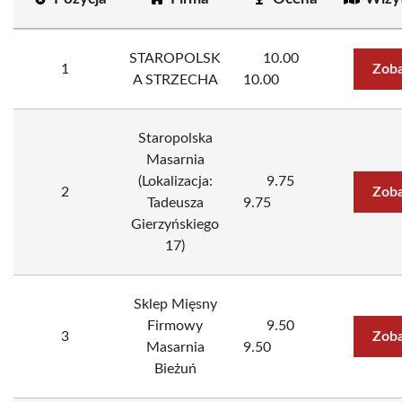
STAROPOLSK
10.00
1
Zoba
A STRZECHA
10.00
Staropolska
Masarnia
(Lokalizacja:
9.75
2
Zoba
Tadeusza
9.75
Gierzyńskiego
17)
Sklep Mięsny
Firmowy
9.50
3
Zoba
Masarnia
9.50
Bieżuń