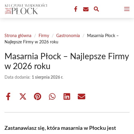
Przejdź
M
do
treści
Strona główna
/
Firmy
/
Gastronomia
/
Masarnia Płock –
Najlepsze Firmy w 2026 roku
Masarnia Płock – Najlepsze Firmy
w 2026 roku
Data dodania:
1 sierpnia 2026 r.
Share
Share
Share
Share
Share
Share
on
on
on
on
on
on
Facebook
X
Pinterest
WhatsApp
LinkedIn
Email
(Twitter)
Zastanawiasz się, która masarnia w Płocku jest