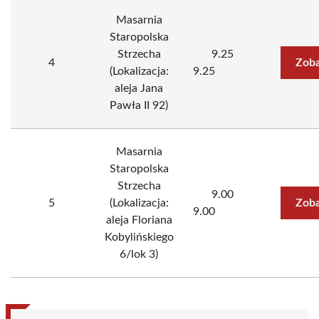
Masarnia
Staropolska
Strzecha
9.25
4
Zoba
(Lokalizacja:
9.25
aleja Jana
Pawła II 92)
Masarnia
Staropolska
Strzecha
9.00
5
(Lokalizacja:
Zoba
9.00
aleja Floriana
Kobylińskiego
6/lok 3)