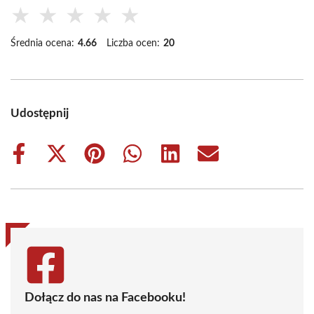
★
★
★
★
★
Średnia ocena:
4.66
Liczba ocen:
20
Udostępnij
Share
Share
Share
Share
Share
Share
on
on
on
on
on
on
Facebook
X
Pinterest
WhatsApp
LinkedIn
Email
(Twitter)
Dołącz do nas na Facebooku!