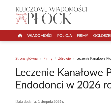
Przejdź
do
treści
WIADOMOŚCI
POLICJA
FIRMY
OGŁOSZE
Strona główna
/
Firmy
/
Zdrowie
/
Leczenie Kanałowe Pł
Leczenie Kanałowe P
Endodonci w 2026 r
Data dodania:
1 sierpnia 2026 r.