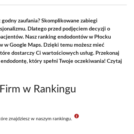
Facebook
X
Pinterest
WhatsApp
LinkedIn
Email
(Twitter)
t godny zaufania? Skomplikowane zabiegi
jonalizmu. Dlatego przed podjęciem decyzji o
h pacjentów. Nasz ranking endodontów w Płocku
ów w Google Maps. Dzięki temu możesz mieć
 które dostarczy Ci wartościowych usług. Przekonaj
rz endodontę, który spełni Twoje oczekiwania! Czytaj
 Firm w Rankingu
które znajdziesz w naszym rankingu.