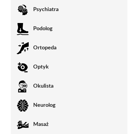
Psychiatra
Podolog
Ortopeda
Optyk
Okulista
Neurolog
Masaż