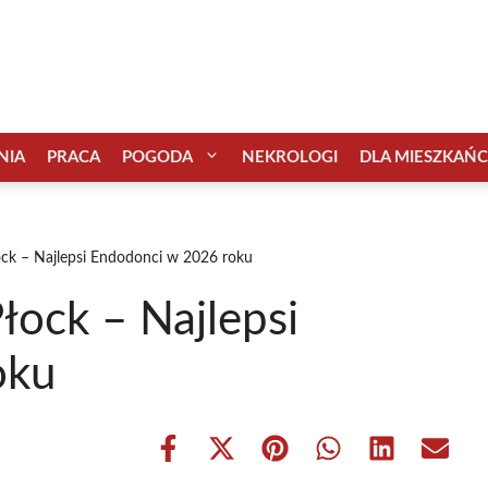
NIA
PRACA
POGODA
NEKROLOGI
DLA MIESZKAŃ
ock – Najlepsi Endodonci w 2026 roku
łock – Najlepsi
oku
Share
Share
Share
Share
Share
Share
on
on
on
on
on
on